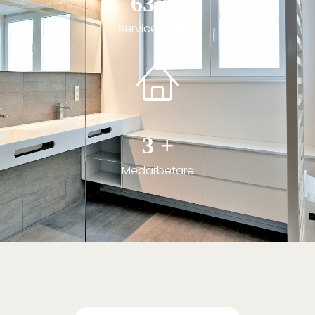
85
%
Servicegaranti
4
+
Medarbetare