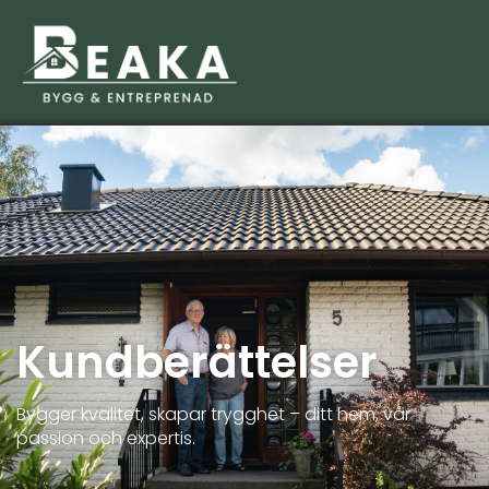
Kundberättelser
Bygger kvalitet, skapar trygghet – ditt hem, vår
passion och expertis.