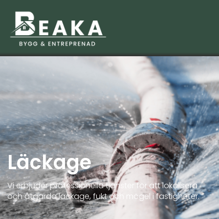
Läckage
Vi erbjuder professionella tjänster för att lokalisera
och åtgärda läckage, fukt och mögel i fastigheter.